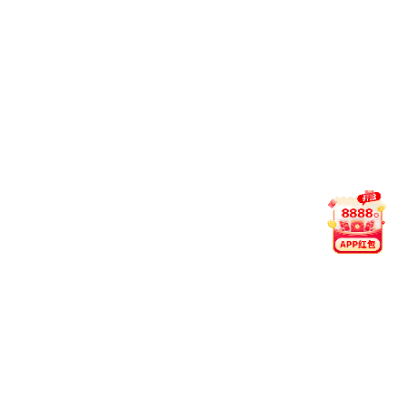
息，不仅体现了西蒙尼对阵容管理的新思路，也显示
了俱乐部对于年轻才俊发展的重视。这种灵活应变策
略使得全队始终充满生机，同时也为各类挑战做好准
备。
期待在接下来的较量中，全体球员能够团结一致，以
最佳状态迎接挑战，实现既定目标。无论结果如何，
这都是一次促进团队成长的重要过程，也是迈向更高
荣誉道路上的必经之旅。希望大家持续关注这支充满
激情与斗志的球队！
上一篇：