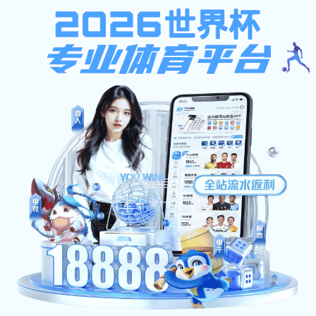
注册入口
华体app在线登录入口
APP与
网页版入口｜畅享全球体育赛
事与数据服务
欢迎访问
华体app在线登录入口
，提供全面覆盖
足球、篮球、电竞等项目的赛事资讯与数据内
容， 支持
APP下载
与
网页使用
，每日同步更新
千场比赛，聚焦热门体育内容， 助您轻松获取
赛事动态，掌握比赛节奏。