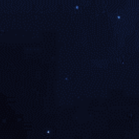
2026-07-11
告别卡瓦哈尔：我将最后一次
在足球的世界里，离别总是充满了感
2026-06-13
马克西谈受伤影响表现称面对
本文将围绕马克西在近期采访中提到
2026-07-07
林秉圣再现奇兵风采胡金秋重
在当今篮球界，林秉圣和胡金秋的表
2026-07-03