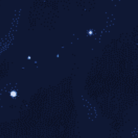
稳住阵脚，让全队保持冷静并继续朝着胜利前进。
依旧是球队不可或缺的重要一环。他不但用实际行动赢得了教练
这样的表现让我们相信，他在未来会继续发挥重要作用，引领球
在很大程度上依赖于团队之间默契配合。林秉圣与胡金秋在场上
处地拉开位置，为他的进攻创造空间；反之，当胡金秋需要支援
彼此间信任与理解。随着比赛经验积累，他们逐渐形成了一套行
现，也大幅度提高了整支球队在比赛中的竞争力，让对手难以捉
来的不仅仅是简单的搭档关系，而是一种深厚而持久的篮球情谊
个团队走向新的高度。