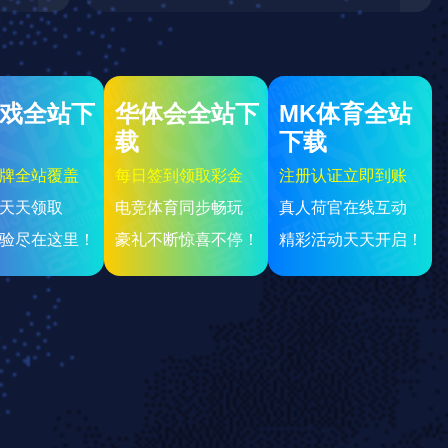
不躁，充分发挥自己的水平。这种抗压能力
读能力，总是能及时调整自己的战术，使自
入了新鲜血液，也为整个赛季增添了许多看
件达到了最佳，更是在技术上不断精进。例
显。他所展现出的坚韧品质，无疑是一种激
得他在场上更像一个指挥官，而不仅仅是一