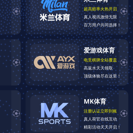
首页
/
体育热讯
潜力，成为球队的重要一员。而胡金秋则在
球员的表现，包括他们在赛场上的技术特
的重要意义，以及如何激励更多年轻球员追
以敏捷的脚步和精准的投篮能力，屡次在关
力让他成为敌方防线难以预料的一颗“棋