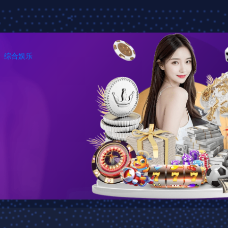
App下载
关于我们
体育热讯
入口
APP与网页版入口｜畅享全
全面覆盖足球、篮球、电竞等项目的赛事资讯与数据
比赛，聚焦热门体育内容， 助您轻松获取赛事动态
手机App
网页版