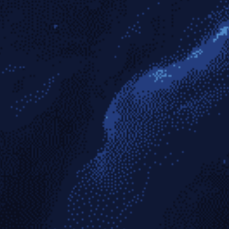
秋无疑将会成为各大媒体关注焦点。他们不仅代表着个人成绩，
格外重要，而这二人的发挥直接影响着最终结果。因此，他们需
使命。在训练及比赛过程中，他们通过实际行动向年轻队员传递
义上讲，他们已经成为新生代球员心目中的榜样，引导大家不断
看到两位优秀球员继续发光发热，同时也希望他们能引领球队走
风采，以及胡金秋重回中流砥柱，两者相辅相成，共同推动着团
对于任何体育项目都是至关重要的一环。同时，对于广大年轻运