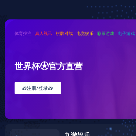
华体app在线登录
欢迎访问
华体app在线登录入口
，提供
日同步更新千场