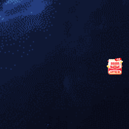
更象征着整个球队的发展方向。尤其是在争
要始终保持高昂斗志，以确保自己和队伍不
专业技能及职业态度，这将激励更多人投身
追求更高目标。
向更辉煌的新纪元，为中国篮球的发展贡献
队发展。在这个过程中，他们不仅展示出个
动员来说，他们更是奋斗拼搏、不懈努力追