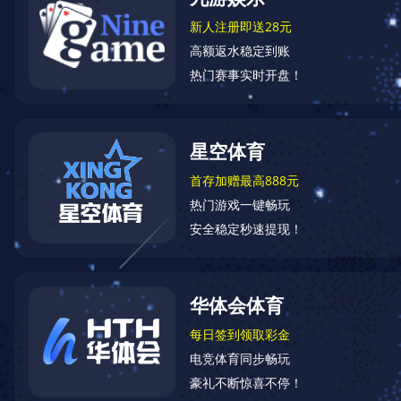
格伊回顾夺冠历程从水晶宫到
2026-07-09 03:36
0 次阅读
本文将围绕格伊在足球生涯中的夺冠历程
在水晶宫时期的成长与贡献；其次，探讨
生涯中对球队的影响及未来展望。这一过
1、水晶宫时期的成长
格伊在水晶宫的职业生涯开始于一个充满
度，他逐渐在队中站稳了脚跟。在教练和