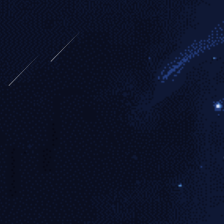
3、夺冠过程中的关键时
2020-2021赛季，对于曼城而言是
前。例如，在足总杯决赛中，他用一记精
另一个令人铭记的重要时刻发生在英超联
移的意志力带领全队克服困难，将冠军收
最终，当联赛冠军奖杯捧到手中的那一刻
他的竞技能力，也彰显出团队合作与共同
4、未来展望与总结
如今，当我们回顾格伊从水晶宫到曼城这
续努力提升自己，以求更高目标。无论是
展望未来，我们期待看到更多精彩表现。
员，引导他们走向成功之路，共同为足球