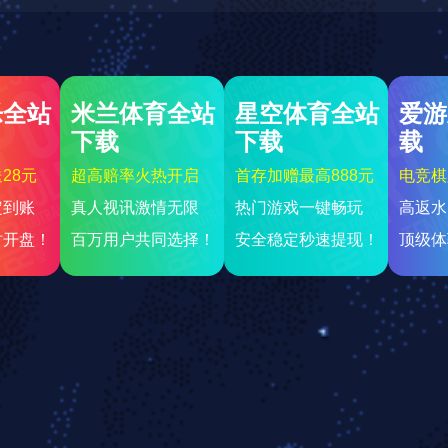
比赛，这些都为他的职业生涯打下了坚实基础。他参与了多场激
锤炼自己的心理素质，使自己能够在高压情况下做出明智决策。
了出色的领导才能。随着时间推移，他逐渐成为更衣室内的重要
的理解。这段经历，不仅令他的技术水平提高，也让他学会如何
于他的职业生涯来说是一次巨大的飞跃。但是，在新环境中找到
速适应曼城高强度、快速流畅的战术风格。然而，通过不懈努力
契，让格伊逐步找到了自我定位。他开始频繁地参与进攻，并且
迷的一致好评，这进一步增强了他的信心。
，不仅为球队贡献了多个关键助攻，还通过顽强拼搏赢得了一些重
基础。这种适应能力，不仅显示出了他的专业素养，也反映出他渴