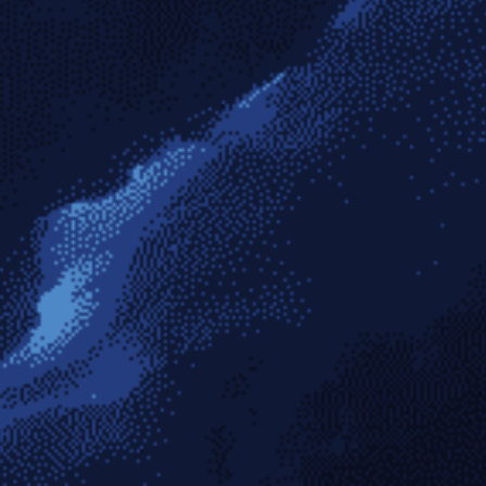
发挥稳定，而且多次以关键角色推动球队向
正是在这个时候，格伊挺身而出，以坚定不
每一个人。
最好的证明。这一系列关键时刻不仅展示了
得过诸多荣誉，但他并未停下脚步，而是继
更多挑战来完善自我。
重要作用。此外，希望他能继续引领年轻球
变为足坛不可忽视的重要角色，其未来值得