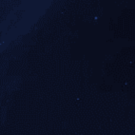
进行人员轮
分析马德里竞技在客场对阵奥萨苏...
来不再球队
出售或解约法国球员勒马尔，表明他不...
西获超千万
雷斯卡与曼城签约三年的消息无疑...