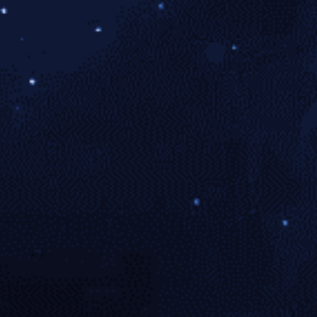
相关推荐文章
阿斯报道马竞客战奥萨苏纳将
本文将围绕阿斯报的最新报道展开，
2026-07-01
马竞考虑出售或解约勒马尔未
马德里竞技俱乐部（马竞）近期考虑
2026-07-29
马雷斯卡与曼城签约三年切尔
随着足球界转会市场的不断变化，马
2026-08-03