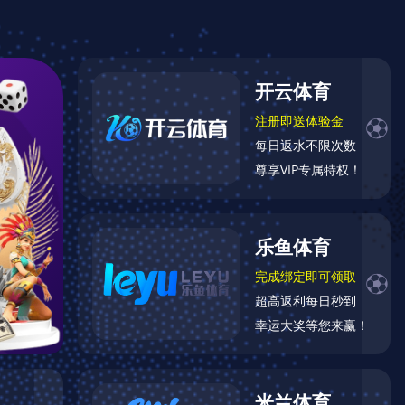
注册入口
球体育赛事与数据服务
内容， 支持
APP下载
与
网页使用
，每
，掌握比赛节奏。