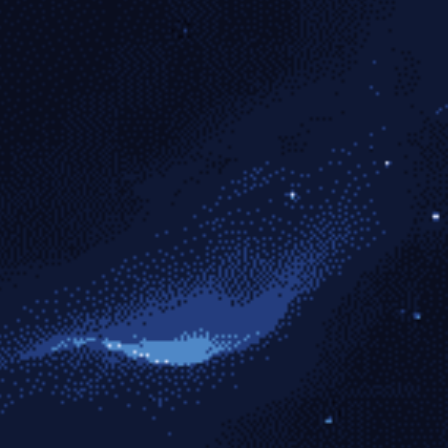
我们所有人的期待。
总结：
总体来看，从水晶宫到曼城，这条道路见
了团队合作的重要性，是每位足球爱好者
章，为球迷们带来更多感动与惊喜。
总之，每一次转变都是一次新的开始，而
们自己的辉煌历史。在这条充满挑战而又
上一篇：
皇马训练照曝光姆巴佩回归合练巴…