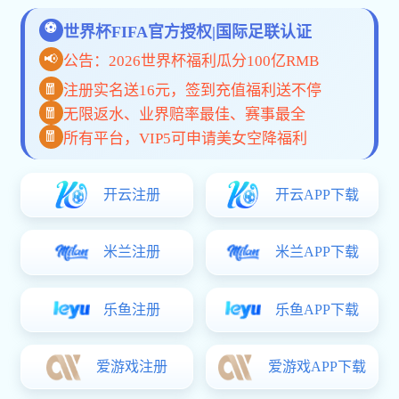
手机App
网页版
马克西谈受伤影响表现称面对包夹
失误频繁导致球队失利
2026-07-07 04:47
35 次阅读
首页
/
体育热讯
本文将围绕马克西在近期采访中提到的受伤对其表现