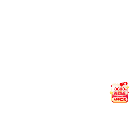
成绩。
总结：
综上所述，马克西因受伤后状态下滑，再加上面对强
敌采取包夹策略，使其在比赛中的表现受到极大干
扰。同时，他频繁出现失误不仅影响了个人数据，也
动摇了整个团队士气。而为了扭转这一局面，需要教
练组及时调整战术，同时每位球员都要积极适应角色
变化，共同迎接挑战，实现突破与成长。
总而言之，无论外界环境多么复杂，只要团队始终保
持团结，相互扶持，就一定能找到解决问题的方法。
希望未来我们能看到一个全面恢复状态、迎头赶上的
马克西，为球队创造更多胜利！