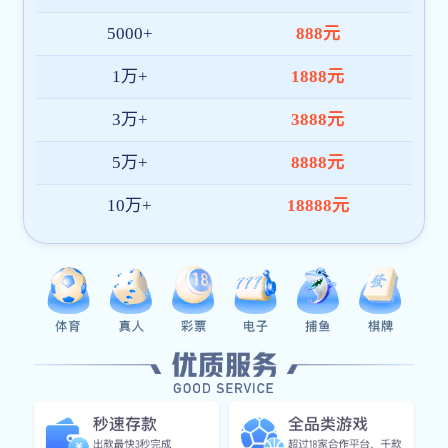
时，不仅会影响球员的体能，还可能导致心理层面的
压力，使得他们在场上更加谨慎。
具体来说，马克西提到他的移动速度以及爆发力都受
到了一定程度的限制，这让他在突破和投篮时无法发
挥出平时应有的水准。他说：“我感觉自己并不能完全
信任我的身体，这种不安感让我在面对防守时变得犹
豫。”这种情况不仅影响了他个人的数据，也使得全队
在进攻端陷入困境。
此外，受伤后的康复过程也让马克西倍感煎熬。在赛
季初期，他曾经历过短暂复出，但由于未能完全康
复，再次出现旧伤，加之新的小伤病，让他不得不重
新审视自己的训练和比赛节奏。这种反复无常使得他
的心理负担加重，从而进一步制约了他的表现。